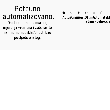
Potpuno
automatizovano.
Autonomno
Wireless
Bluetooth
Offline
Automatsk
Instan
režim
evidencija
feedb
Oslobodite se manualnog
mjerenja vremena i zaboravite
na mjerne neusklađenosti kao
posljedice istog.
Brzo i
jednostavno
podešavanje.
01.
02.
03.