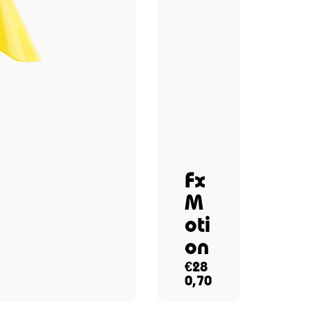
Fx
M
oti
on
€
28
0,70