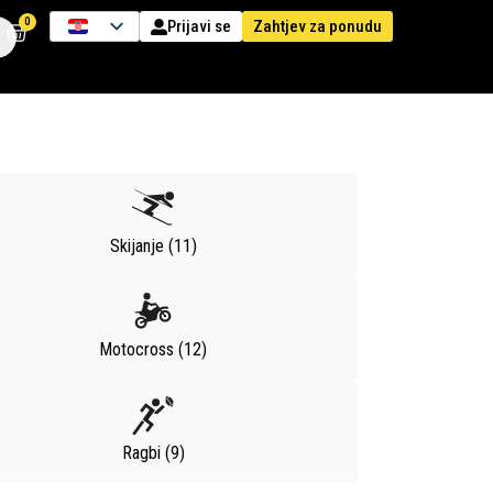
0
Zahtjev za ponudu
Prijavi se
Skijanje (11)
Motocross (12)
Ragbi (9)