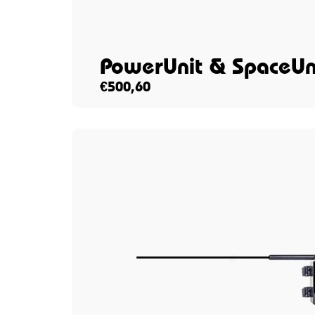
PowerUnit & SpaceUn
€
500,60