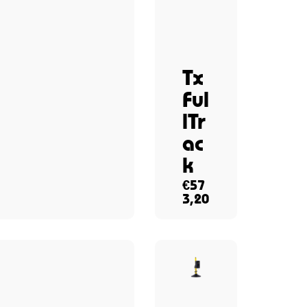
Tx
Ful
lTr
ac
k
€
57
3,20