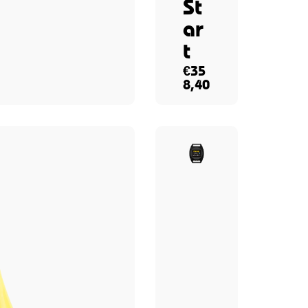
St
ar
t
€
35
8,40