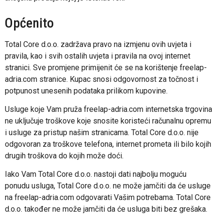
Općenito
Total Core d.o.o. zadržava pravo na izmjenu ovih uvjeta i
pravila, kao i svih ostalih uvjeta i pravila na ovoj internet
stranici. Sve promjene primijenit će se na korištenje freelap-
adria.com stranice. Kupac snosi odgovornost za točnost i
potpunost unesenih podataka prilikom kupovine.
Usluge koje Vam pruža freelap-adria.com internetska trgovina
ne uključuje troškove koje snosite koristeći računalnu opremu
i usluge za pristup našim stranicama. Total Core d.o.o. nije
odgovoran za troškove telefona, internet prometa ili bilo kojih
drugih troškova do kojih može doći.
Iako Vam Total Core d.o.o. nastoji dati najbolju moguću
ponudu usluga, Total Core d.o.o. ne može jamčiti da će usluge
na freelap-adria.com odgovarati Vašim potrebama. Total Core
d.o.o. također ne može jamčiti da će usluga biti bez grešaka.