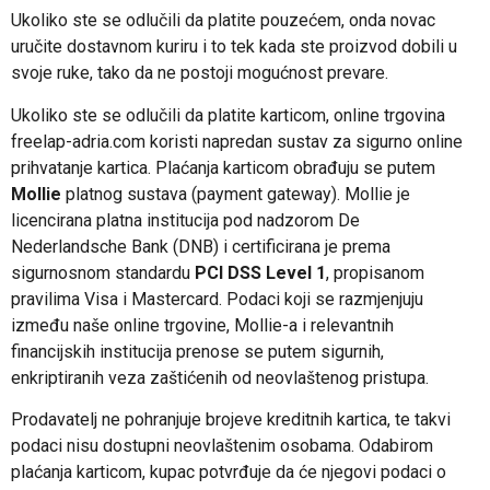
Ukoliko ste se odlučili da platite pouzećem, onda novac
uručite dostavnom kuriru i to tek kada ste proizvod dobili u
svoje ruke, tako da ne postoji mogućnost prevare.
Ukoliko ste se odlučili da platite karticom, online trgovina
freelap-adria.com koristi napredan sustav za sigurno online
prihvatanje kartica. Plaćanja karticom obrađuju se putem
Mollie
platnog sustava (payment gateway). Mollie je
licencirana platna institucija pod nadzorom De
Nederlandsche Bank (DNB) i certificirana je prema
sigurnosnom standardu
PCI DSS Level 1
, propisanom
pravilima Visa i Mastercard. Podaci koji se razmjenjuju
između naše online trgovine, Mollie-a i relevantnih
financijskih institucija prenose se putem sigurnih,
enkriptiranih veza zaštićenih od neovlaštenog pristupa.
Prodavatelj ne pohranjuje brojeve kreditnih kartica, te takvi
podaci nisu dostupni neovlaštenim osobama. Odabirom
plaćanja karticom, kupac potvrđuje da će njegovi podaci o