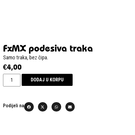
FxMX podesiva traka
Samo traka, bez čipa.
€
4,00
DODAJ U KORPU
Podijeli na