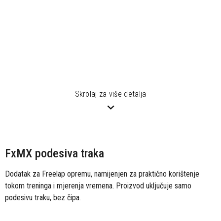
Skrolaj za više detalja
FxMX podesiva traka
Dodatak za Freelap opremu, namijenjen za praktično korištenje
tokom treninga i mjerenja vremena. Proizvod uključuje samo
podesivu traku, bez čipa.
Pogledajte i
ostatak ponude Freelap uređaja i opreme
za precizno