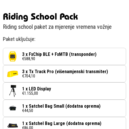
Riding School Pack
Riding school paket za mjerenje vremena vožnje
Paket uključuje:
3 x FxChip BLE + FxMTB (transponder)
€588,90
3 x Tx Track Pro (višenamjenski transmiter)
€704,10
1 x LED Display
€1.155,00
1 x Satchel Bag Small (dodatna oprema)
€44,50
1 x Satchel Bag Large (dodatna oprema)
€86,00