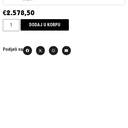
€
2.578,50
DODAJ U KORPU
Podijeli na