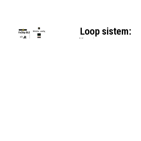
Loop sistem:
✓ Mjerenje vremena po
krugovima
✓ Do 3 vozača istovremeno
✓ Ukupno vrijeme
+ 3 međuvremena
✓ Zbirna vremena
✓ Najbolje / najsporije vrijeme
✓ Vremenske razlike i
rangiranje
✓ Rezultati uživo na MyFreelap
aplikaciji i LED ekranu
(opcionalno)