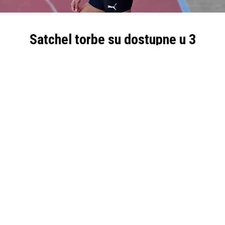
Satchel torbe su dostupne u 3
veličine:
Satchel Bag
Satchel Bag
Satchel Bag
Small:
Medium:
Large:
•
Dimenzije:
26 X
•
Dimenzije:
37 X
•
Dimenzije:
43 X
17 X 12 CM
17 X 12 CM
25 X 15 CM
•
Težina:
200 gr
•
Težina:
300 gr
•
Težina:
380 gr
•
Kapacitet:
5
•
Kapacitet:
7
•
Kapacitet:
14
litara
litara
litara
•
Materijali:
•
Materijali:
•
Materijali:
Poliester, velvet
Poliester, velvet
Poliester, velvet
Pogledajte i
ostatak ponude Freelap uređaja i opreme
za precizno
mjerenje sportskih performansi.