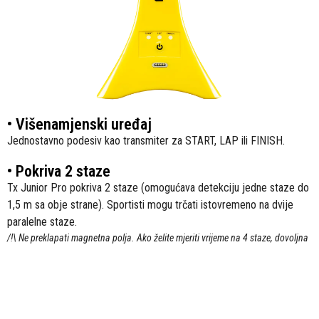
• Višenamjenski uređaj
Jednostavno podesiv kao transmiter za START, LAP ili FINISH.
• Pokriva 2 staze
Tx Junior Pro pokriva 2 staze (omogućava detekciju jedne staze do
1,5 m sa obje strane). Sportisti mogu trčati istovremeno na dvije
paralelne staze.
/!\ Ne preklapati magnetna polja. Ako želite mjeriti vrijeme na 4 staze, dovoljna
su dva transmitera: jedan za staze br. 1 i 2, a drugi za staze br. 3 i 4.
• Potpuno automatizovan
Sportista samo treba proći kroz detekciono polje transmitera.