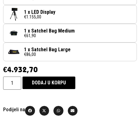
1 x LED Display
€1.155,00
1 x Satchel Bag Medium
€61,90
1 x Satchel Bag Large
€86,00
€
4.932,70
DODAJ U KORPU
Podijeli na