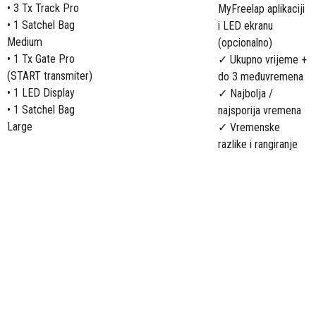
• 3 Tx Track Pro
MyFreelap aplikaciji
• 1 Satchel Bag
i LED ekranu
Medium
(opcionalno)
• 1 Tx Gate Pro
✓ Ukupno vrijeme +
(START transmiter)
do 3 međuvremena
• 1 LED Display
✓ Najbolja /
• 1 Satchel Bag
najsporija vremena
Large
✓ Vremenske
razlike i rangiranje
Uporedi pakete za biatlon:
Starter pack