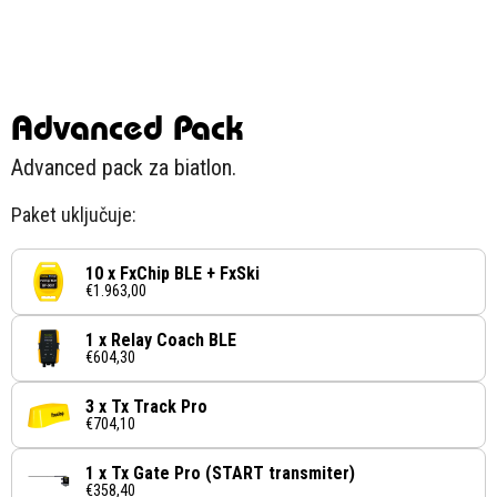
Advanced Pack
Advanced pack za biatlon.
Paket uključuje:
10 x FxChip BLE + FxSki
€1.963,00
1 x Relay Coach BLE
€604,30
3 x Tx Track Pro
€704,10
1 x Tx Gate Pro (START transmiter)
€358,40