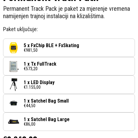
Permanent Track Pack je paket za mjerenje vremena
namijenjen trajnoj instalaciji na klizalištima.
Paket uključuje:
5 x FxChip BLE + FxSkating
€981,50
1 x Tx FullTrack
€573,20
1 x LED Display
€1.155,00
1 x Satchel Bag Small
€44,50
1 x Satchel Bag Large
€86,00