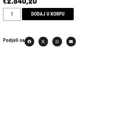
€
2.840,20
DODAJ U KORPU
Podijeli na