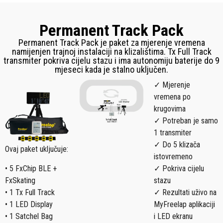
Permanent Track Pack
Permanent Track Pack je paket za mjerenje vremena
namijenjen trajnoj instalaciji na klizalištima. Tx Full Track
transmiter pokriva cijelu stazu i ima autonomiju baterije do 9
mjeseci kada je stalno uključen.
✓ Mjerenje
vremena po
krugovima
✓ Potreban je samo
1 transmiter
✓ Do 5 klizača
Ovaj paket uključuje:
istovremeno
• 5 FxChip BLE +
✓ Pokriva cijelu
FxSkating
stazu
• 1 Tx Full Track
✓ Rezultati uživo na
• 1 LED Display
MyFreelap aplikaciji
• 1 Satchel Bag
i LED ekranu