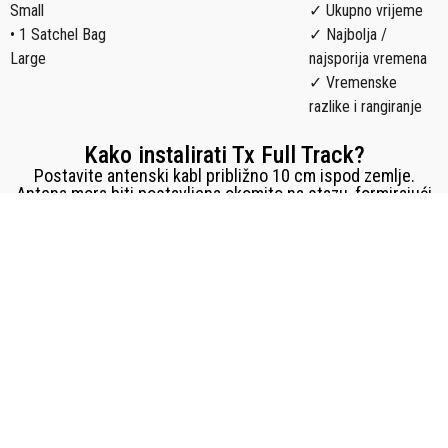
Small
✓ Ukupno vrijeme
• 1 Satchel Bag
✓ Najbolja /
Large
najsporija vremena
✓ Vremenske
razlike i rangiranje
Kako instalirati Tx Full Track?
Postavite antenski kabl približno 10 cm ispod zemlje.
Antena mora biti postavljena okomito na stazu, formirajući
petlju širine 40 cm koja pokriva cijelu širinu staze. Povežite
oba kraja antenskog kabla na priključke i spojite ih na
konektore kućišta Tx Full Track.
Uporedi pakete za rolanje: