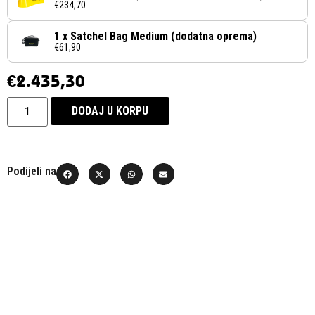
€234,70
1 x Satchel Bag Medium (dodatna oprema)
€61,90
€
2.435,30
DODAJ U KORPU
Podijeli na