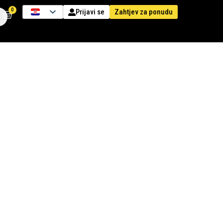
0
Zahtjev za ponudu
Prijavi se