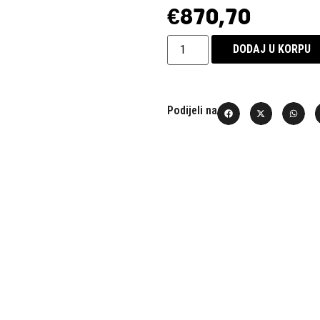
€
870,70
DODAJ U KORPU
Podijeli na