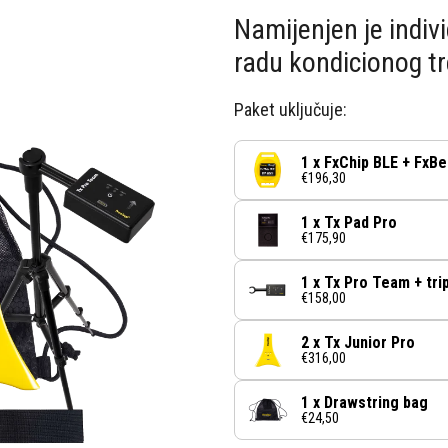
Namijenjen je indiv
radu kondicionog tr
Paket uključuje:
1 x FxChip BLE + FxBe
€196,30
1 x Tx Pad Pro
€175,90
1 x Tx Pro Team + tri
€158,00
2 x Tx Junior Pro
€316,00
1 x Drawstring bag
€24,50