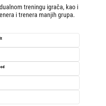
idualnom treningu igrača, kao i
enera i trenera manjih grupa.
lt
pod